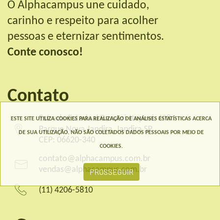
O Alphacampus une cuidado,
carinho e respeito para acolher
pessoas e eternizar sentimentos.
Conte conosco!
Contato
Estrada Estadual Barueri-Itapevi, 498
ESTE SITE UTILIZA COOKIES PARA REALIZAÇÃO DE ANÁLISES ESTATÍSTICAS ACERCA
Parque Nova Jandira, Jandira SP
DE SUA UTILIZAÇÃO. NÃO SÃO COLETADOS DADOS PESSOAIS POR MEIO DE
CEP: 06620-340
COOKIES.
contato@alphacampus.com.br
vendas@alphacampus.com.br
PROSSEGUIR
(11) 4206-5810