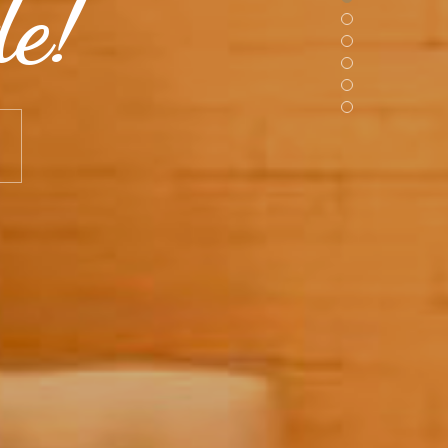
de!
!