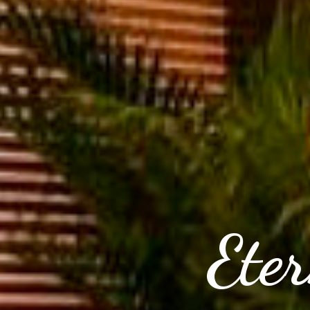
Eter
Am