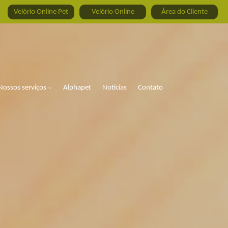
Velório Online Pet
Velório Online
Área do Cliente
Nossos serviços
Alphapet
Notícias
Contato