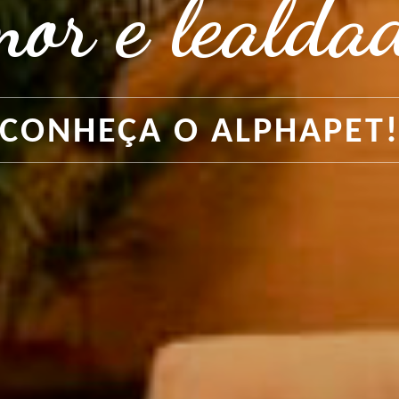
or e lealda
PODEMOS AJUDAR?
CONHEÇA O ALPHAPET