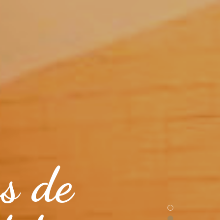
os de
o!